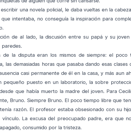
nquietas de alguien que corre sin cansarse.
cribir una novela policial, le daba vueltas en la cabeza
que intentaba, no conseguía la inspiración para complet
o.
ión de al lado, la discusión entre su papá y su joven n
s paredes.
de la disputa eran los mismos de siempre: el poco 
la, las demasiadas horas que pasaba dando esas clases 
 ausencia casi permanente de él en la casa, y más aun a
 pequeño puesto en un laboratorio, la sobre protecci
 desde que había muerto la madre del joven. Para Cecil
nte, Bruno. Siempre Bruno. El poco tiempo libre que ten
tenía razón. El profesor estaba obsesionado con su hij
o vínculo. La excusa del preocupado padre, era que no
apagado, consumido por la tristeza.