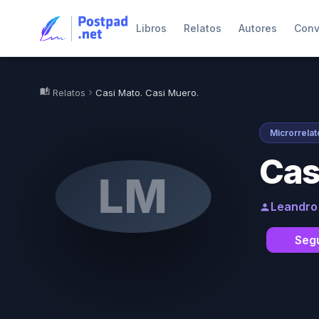
Libros
Relatos
Autores
Conv
auto_stories
Relatos
Casi Mato. Casi Muero.
chevron_right
Microrrelat
Cas
LM
Leandro
person
Segu