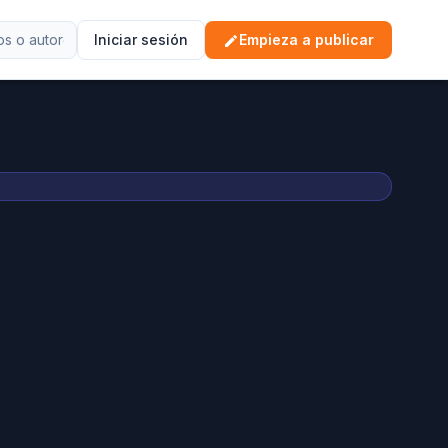
Iniciar sesión
Empieza a publicar
edit