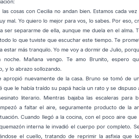
uación:
 las cosas con Cecilia no andan bien. Estamos cada vez 
y mal. Yo quiero lo mejor para vos, lo sabes. Por eso, c
a ser separarme de ella, aunque me duela en el alma. T
 todo lo que tuviste que escuchar este tiempo. Te promet
a estar más tranquilo. Yo me voy a dormir de Julio, porqu
ta noche. Mañana vengo. Te amo Brunito, espero q
o, y lo abrazo sollozando.
e apropió nuevamente de la casa. Bruno se tomó de un
 que le había traído su papá hacía un rato y se dispuso 
sesinato literario. Mientras bajaba las escaleras para 
empezó a faltar el aire, seguramente producto de la a
tuación. Cuando llegó a la cocina, con el poco aire que 
quemazón interna le invadió el cuerpo por completo. 
rándose el cuello, tratando de reprimir la asfixia que l