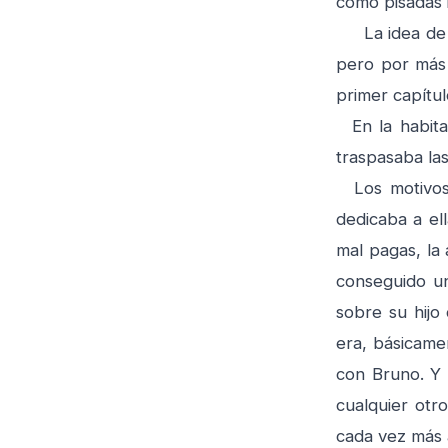
como pisadas i
La idea de es
pero por más 
primer capítul
En la habitac
traspasaba la
Los motivos 
dedicaba a el
mal pagas, la
conseguido un
sobre su hijo
era, básicame
con Bruno. Y 
cualquier otr
cada vez más 