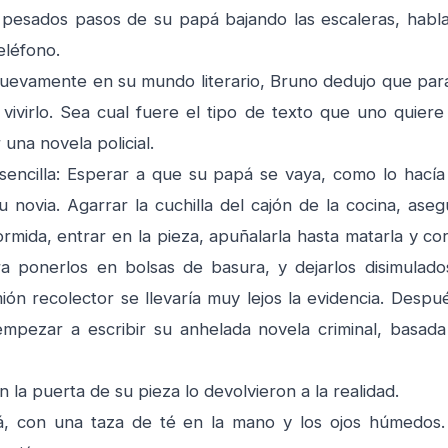
esados pasos de su papá bajando las escaleras, habla
eléfono.
vamente en su mundo literario, Bruno dedujo que para 
vivirlo. Sea cual fuere el tipo de texto que uno quiere 
 una novela policial.
encilla: Esperar a que su papá se vaya, como lo hací
u novia. Agarrar la cuchilla del cajón de la cocina, ase
ormida, entrar en la pieza, apuñalarla hasta matarla y co
a ponerlos en bolsas de basura, y dejarlos disimulado
ón recolector se llevaría muy lejos la evidencia. Despué
empezar a escribir su anhelada novela criminal, basad
la puerta de su pieza lo devolvieron a la realidad.
 con una taza de té en la mano y los ojos húmedos. 