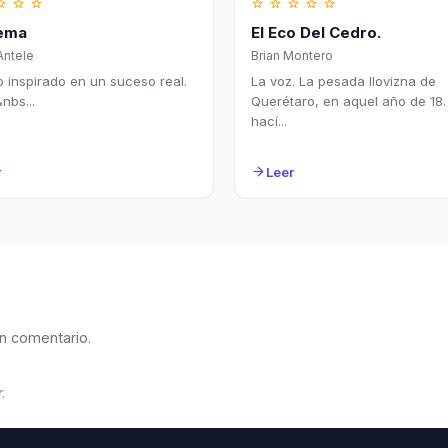
border
star_border
star_border
star_border
star_border
star_border
star_border
star_border
ema
El Eco Del Cedro.
Antele
Brian Montero
 inspirado en un suceso real.
La voz. La pesada llovizna de
s...
Querétaro, en aquel año de 18. 
hací...
r
Leer
arrow_forward
n comentario.
.