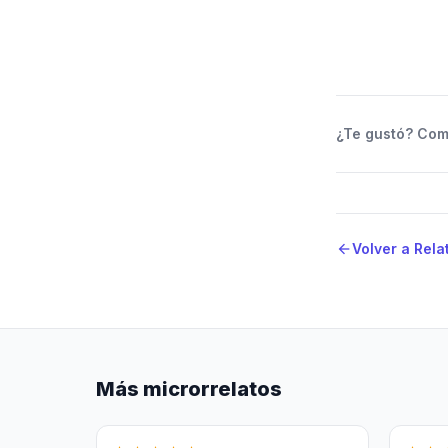
¿Te gustó? Comp
Volver a Rela
arrow_back
Más microrrelatos