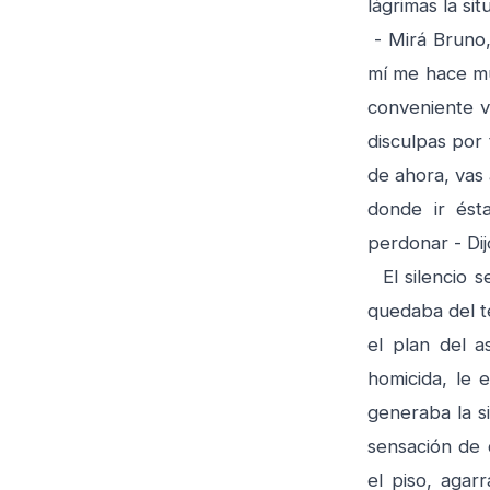
lágrimas la sit
- Mirá Bruno,
mí me hace mu
conveniente v
disculpas por
de ahora, vas 
donde ir és
perdonar - Dij
El silencio s
quedaba del té
el plan del a
homicida, le 
generaba la si
sensación de 
el piso, agar