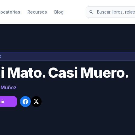
ocatorias
Recursos
Blog
search
o
i Mato. Casi Muero.
 Muñoz
ir