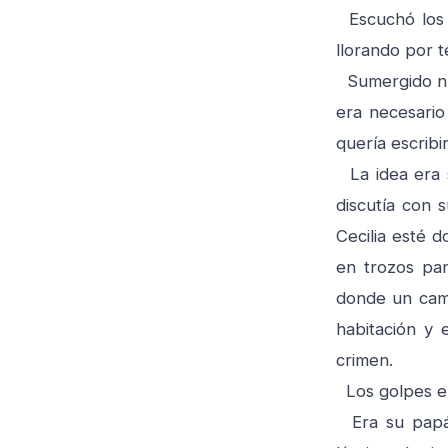
Escuchó los p
llorando por t
Sumergido nue
era necesario 
quería escribir
La idea era s
discutía con s
Cecilia esté d
en trozos par
donde un cami
habitación y 
crimen.
Los golpes en 
Era su papá,