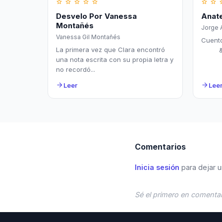
star_border
star_border
star_border
star_border
star_border
star_border
star_border
star_
Desvelo Por Vanessa
Anat
Montañés
Jorge 
Vanessa Gil Montañés
Cuento
La primera vez que Clara encontró
&nb
una nota escrita con su propia letra y
no recordó...
Leer
Lee
arrow_forward
arrow_forward
Comentarios
Inicia sesión
para dejar u
Sé el primero en comentar