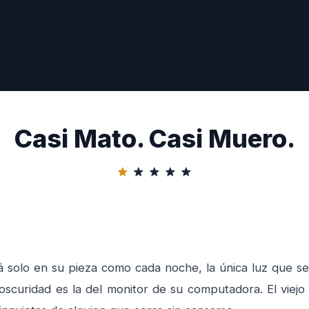
Casi Mato. Casi Muero.
star
star
star
star
star
lo en su pieza como cada noche, la única luz que se 
 oscuridad es la del monitor de su computadora. El viejo