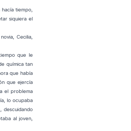
 hacía tiempo,
ar siquiera el
ovia, Cecilia,
tiempo que le
de química tan
hora que había
ón que ejercía
ia el problema
ía, lo ocupaba
o, descuidando
taba al joven,