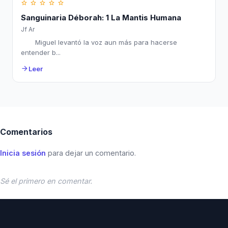
star_border
star_border
star_border
star_border
star_border
Sanguinaria Déborah: 1 La Mantis Humana
Jf Ar
Miguel levantó la voz aun más para hacerse
entender b...
Leer
arrow_forward
Comentarios
Inicia sesión
para dejar un comentario.
Sé el primero en comentar.