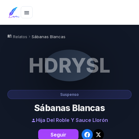
menu
auto_stories
Relatos
Sábanas Blancas
chevron_right
HDRYSL
Suspenso
Sábanas Blancas
Hija Del Roble Y Sauce Llorón
person
Seguir