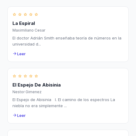
star_border
star_border
star_border
star_border
star_border
La Espiral
Maximiliano Cesar
El doctor Adrián Smith enseñaba teoría de números en la
universidad d...
Leer
arrow_forward
star_border
star_border
star_border
star_border
star_border
El Espejo De Abisinia
Nestor Gimenez
El Espejo de Abisinia I. El camino de los espectros La
niebla no era simplemente ...
Leer
arrow_forward