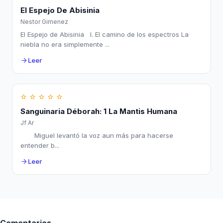
El Espejo De Abisinia
Nestor Gimenez
El Espejo de Abisinia I. El camino de los espectros La
niebla no era simplemente ...
Leer
arrow_forward
star_border
star_border
star_border
star_border
star_border
Sanguinaria Déborah: 1 La Mantis Humana
Jf Ar
Miguel levantó la voz aun más para hacerse
entender b...
Leer
arrow_forward