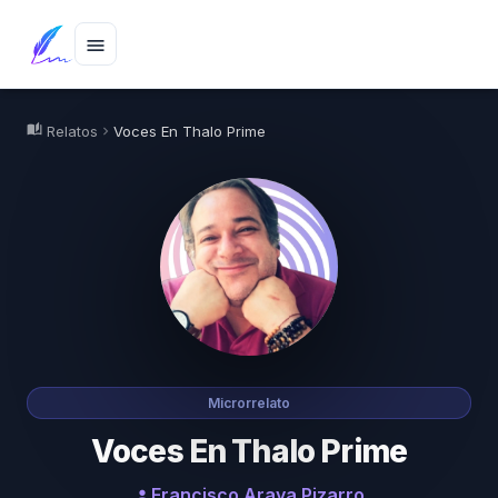
menu
auto_stories
Relatos
Voces En Thalo Prime
chevron_right
Microrrelato
Voces En Thalo Prime
Francisco Araya Pizarro
person