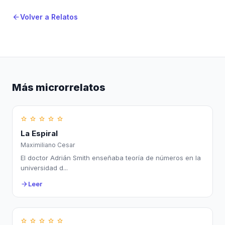
Volver a Relatos
arrow_back
Más microrrelatos
star_border
star_border
star_border
star_border
star_border
La Espiral
Maximiliano Cesar
El doctor Adrián Smith enseñaba teoría de números en la
universidad d...
Leer
arrow_forward
star_border
star_border
star_border
star_border
star_border