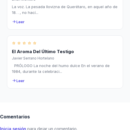
La voz. La pesada llovizna de Querétaro, en aquel año de
18. . , no hací...
Leer
arrow_forward
star_border
star_border
star_border
star_border
star_border
El Aroma Del Último Testigo
Javier Serrano Hortelano
PRÓLOGO La noche del humo dulce En el verano de
1984, durante la celebraci...
Leer
arrow_forward
Comentarios
Inicia sesión
para dejar un comentario.