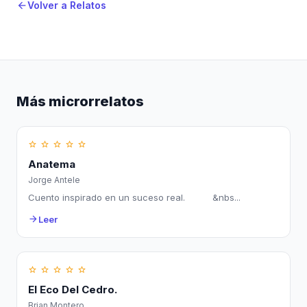
Volver a Relatos
arrow_back
Más microrrelatos
star_border
star_border
star_border
star_border
star_border
Anatema
Jorge Antele
Cuento inspirado en un suceso real. &nbs...
Leer
arrow_forward
star_border
star_border
star_border
star_border
star_border
El Eco Del Cedro.
Brian Montero