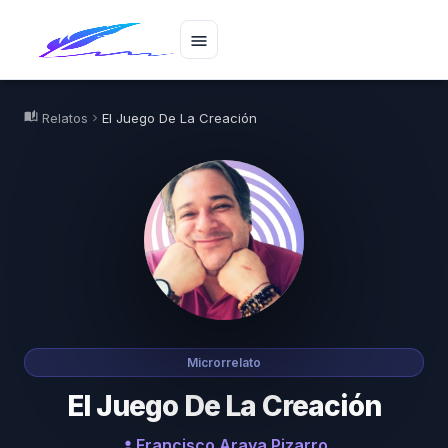
menu
auto_stories
Relatos
El Juego De La Creación
chevron_right
Microrrelato
El Juego De La Creación
Francisco Araya Pizarro
person