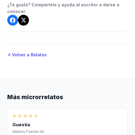
¿Te gustó? Compártelo y ayuda al escritor a darse a
conocer.
Volver a Relatos
arrow_back
Más microrrelatos
star_border
star_border
star_border
star_border
star_border
Guestia
Alberto Fuente Gil