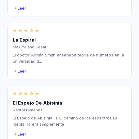
Leer
arrow_forward
star_border
star_border
star_border
star_border
star_border
La Espiral
Maximiliano Cesar
El doctor Adrián Smith enseñaba teoría de números en la
universidad d...
Leer
arrow_forward
star_border
star_border
star_border
star_border
star_border
El Espejo De Abisinia
Nestor Gimenez
El Espejo de Abisinia I. El camino de los espectros La
niebla no era simplemente ...
Leer
arrow_forward