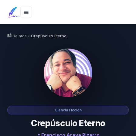
menu
auto_stories
Relatos
Crepúsculo Eterno
chevron_right
Ciencia Ficción
Crepúsculo Eterno
Francisco Araya Pizarro
person