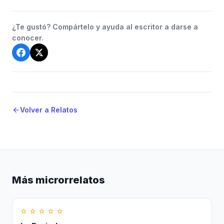
¿Te gustó? Compártelo y ayuda al escritor a darse a
conocer.
Volver a Relatos
arrow_back
Más microrrelatos
star_border
star_border
star_border
star_border
star_border