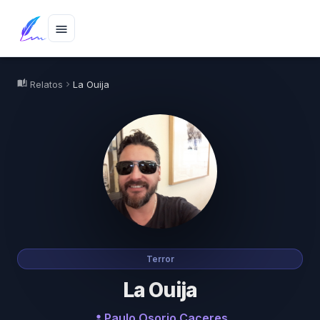
menu
auto_stories
Relatos
La Ouija
chevron_right
Terror
La Ouija
Paulo Osorio Caceres
person