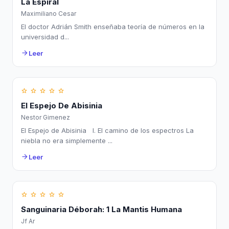
La Espiral
Maximiliano Cesar
El doctor Adrián Smith enseñaba teoría de números en la
universidad d...
Leer
arrow_forward
star_border
star_border
star_border
star_border
star_border
El Espejo De Abisinia
Nestor Gimenez
El Espejo de Abisinia I. El camino de los espectros La
niebla no era simplemente ...
Leer
arrow_forward
star_border
star_border
star_border
star_border
star_border
Sanguinaria Déborah: 1 La Mantis Humana
Jf Ar