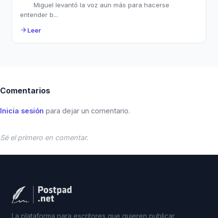
Miguel levantó la voz aun más para hacerse
entender b...
Leer
arrow_forward
Comentarios
Inicia sesión
para dejar un comentario.
Sé el primero en comentar.
La plataforma para escritores que quieren publicar,