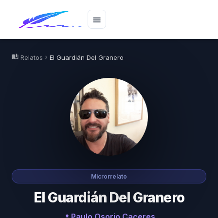
menu
auto_stories
Relatos
El Guardián Del Granero
chevron_right
Microrrelato
El Guardián Del Granero
Paulo Osorio Caceres
person