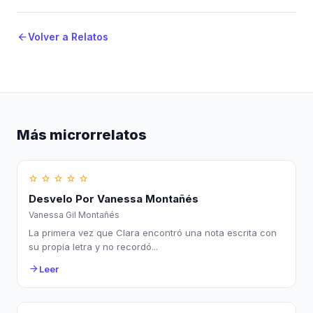
Volver a Relatos
arrow_back
Más microrrelatos
star_border
star_border
star_border
star_border
star_border
Desvelo Por Vanessa Montañés
Vanessa Gil Montañés
La primera vez que Clara encontró una nota escrita con
su propia letra y no recordó...
Leer
arrow_forward