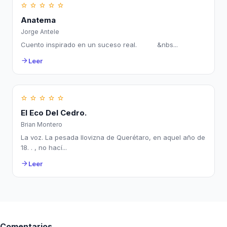
star_border
star_border
star_border
star_border
star_border
Anatema
Jorge Antele
Cuento inspirado en un suceso real. &nbs...
Leer
arrow_forward
star_border
star_border
star_border
star_border
star_border
El Eco Del Cedro.
Brian Montero
La voz. La pesada llovizna de Querétaro, en aquel año de
18. . , no hací...
Leer
arrow_forward
Comentarios