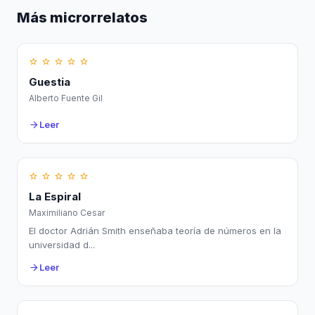
Más microrrelatos
star_border
star_border
star_border
star_border
star_border
Guestia
Alberto Fuente Gil
Leer
arrow_forward
star_border
star_border
star_border
star_border
star_border
La Espiral
Maximiliano Cesar
El doctor Adrián Smith enseñaba teoría de números en la
universidad d...
Leer
arrow_forward