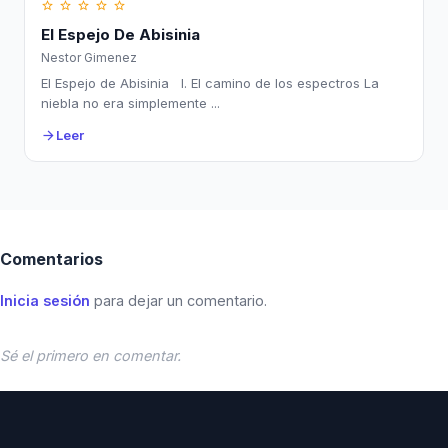
star_border
star_border
star_border
star_border
star_border
El Espejo De Abisinia
Nestor Gimenez
El Espejo de Abisinia I. El camino de los espectros La
niebla no era simplemente ...
Leer
arrow_forward
Comentarios
Inicia sesión
para dejar un comentario.
Sé el primero en comentar.