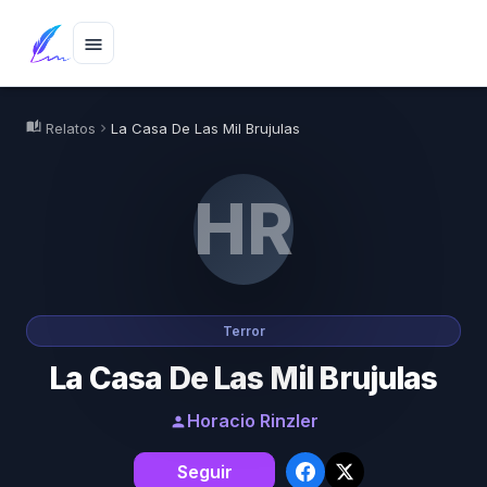
menu
auto_stories
Relatos
La Casa De Las Mil Brujulas
chevron_right
HR
Terror
La Casa De Las Mil Brujulas
Horacio Rinzler
person
Seguir