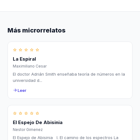
Más microrrelatos
star_border
star_border
star_border
star_border
star_border
La Espiral
Maximiliano Cesar
El doctor Adrián Smith enseñaba teoría de números en la
universidad d...
Leer
arrow_forward
star_border
star_border
star_border
star_border
star_border
El Espejo De Abisinia
Nestor Gimenez
El Espejo de Abisinia I. El camino de los espectros La