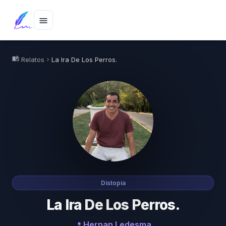
menu
auto_stories
Relatos
La Ira De Los Perros.
chevron_right
Distopía
La Ira De Los Perros.
Hernan Ledesma
person