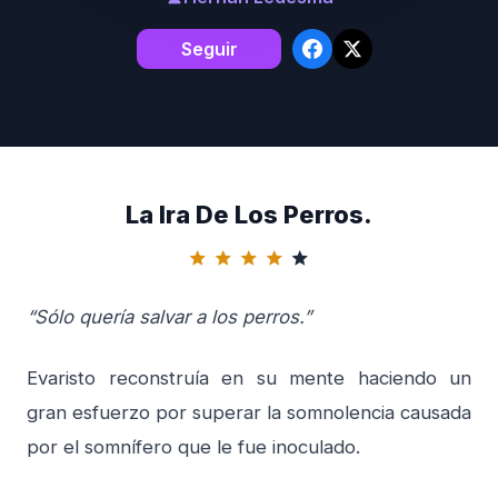
Seguir
La Ira De Los Perros.
star
star
star
star
star
“Sólo quería salvar a los perros.”
Evaristo reconstruía en su mente haciendo un
gran esfuerzo por superar la somnolencia causada
por el somnífero que le fue inoculado.