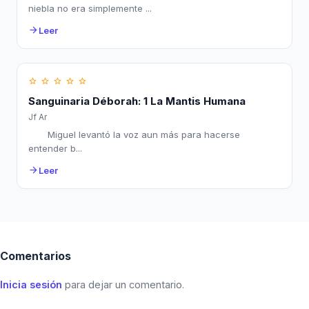
niebla no era simplemente ...
Leer
arrow_forward
star_border
star_border
star_border
star_border
star_border
Sanguinaria Déborah: 1 La Mantis Humana
Jf Ar
Miguel levantó la voz aun más para hacerse
entender b...
Leer
arrow_forward
Comentarios
Inicia sesión
para dejar un comentario.