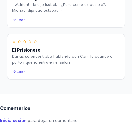
- ¡Adrien! - le dijo Isobel. - ¿Pero como es posible?,
Michael dijo que estabas m...
Leer
arrow_forward
star_border
star_border
star_border
star_border
star_border
El Prisionero
Darius se encontraba hablando con Camille cuando el
portorriqueño entro en el salón...
Leer
arrow_forward
Comentarios
Inicia sesión
para dejar un comentario.