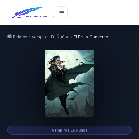
menu
auto_stories
Relatos
Vampiros En Ñuñoa
El Brujo Converso
chevron_right
chevron_right
Vampiros En Ñuñoa