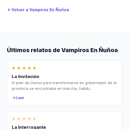
Volver a Vampiros En Ñuñoa
arrow_back
Últimos relatos de Vampiros En Ñuñoa
star
star
star
star
star
La Invitación
El plan de Darius para transformarse en gobernador de la
provincia se encontraba en marcha, hab&i...
Leer
arrow_forward
star_border
star_border
star_border
star_border
star_border
La Interrogante