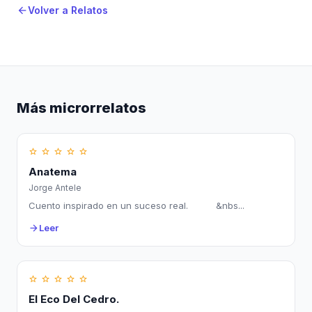
Volver a Relatos
arrow_back
Más microrrelatos
star_border
star_border
star_border
star_border
star_border
Anatema
Jorge Antele
Cuento inspirado en un suceso real. &nbs...
Leer
arrow_forward
star_border
star_border
star_border
star_border
star_border
El Eco Del Cedro.