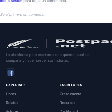
Inicia sesión
para dejar un comentario.
Sé el primero en comentar.
La plataforma para escritores que quieren publicar,
compartir y hacer crecer sus historias.
EXPLORAR
ESCRITORES
Libros
Crear cuenta
Relatos
Recursos
Autores
Dashboard