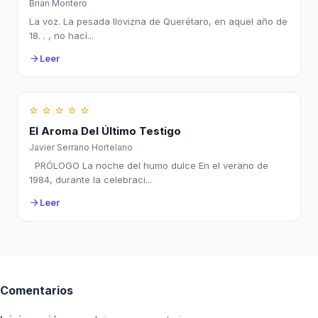
Brian Montero
La voz. La pesada llovizna de Querétaro, en aquel año de
18. . , no hací...
Leer
arrow_forward
star_border
star_border
star_border
star_border
star_border
El Aroma Del Último Testigo
Javier Serrano Hortelano
PRÓLOGO La noche del humo dulce En el verano de
1984, durante la celebraci...
Leer
arrow_forward
Comentarios