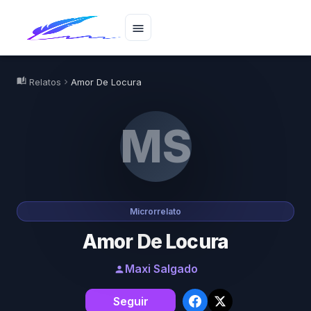
menu
auto_stories
Relatos
Amor De Locura
chevron_right
MS
Microrrelato
Amor De Locura
Maxi Salgado
person
Seguir