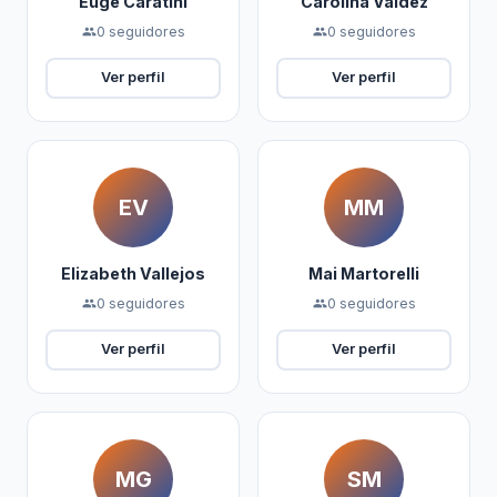
Euge Caratini
Carolina Valdez
0 seguidores
0 seguidores
people
people
Ver perfil
Ver perfil
EV
MM
Elizabeth Vallejos
Mai Martorelli
0 seguidores
0 seguidores
people
people
Ver perfil
Ver perfil
MG
SM