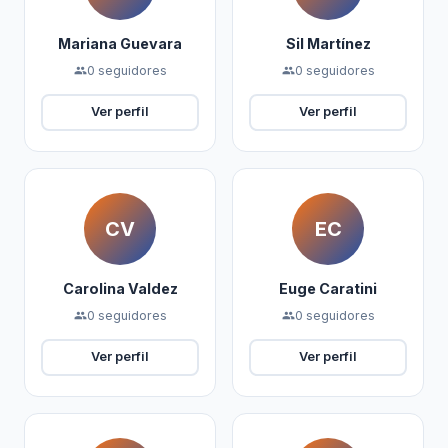
Mariana Guevara
Sil Martínez
0 seguidores
0 seguidores
people
people
Ver perfil
Ver perfil
CV
EC
Carolina Valdez
Euge Caratini
0 seguidores
0 seguidores
people
people
Ver perfil
Ver perfil