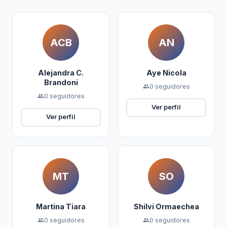
ACB
AN
Alejandra C.
Aye Nicola
Brandoni
0 seguidores
people
0 seguidores
people
Ver perfil
Ver perfil
MT
SO
Martina Tiara
Shilvi Ormaechea
0 seguidores
0 seguidores
people
people