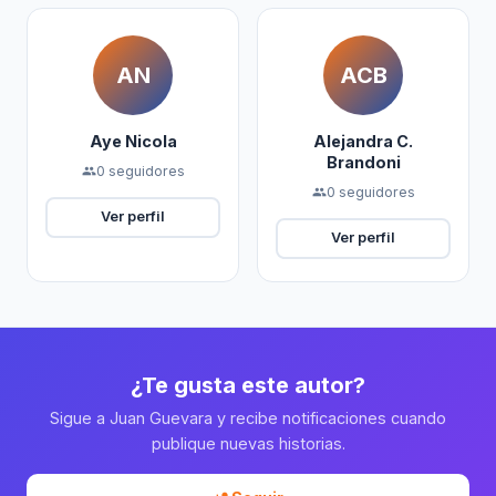
AN
ACB
Aye Nicola
Alejandra C.
Brandoni
0 seguidores
people
0 seguidores
people
Ver perfil
Ver perfil
¿Te gusta este autor?
Sigue a Juan Guevara y recibe notificaciones cuando
publique nuevas historias.