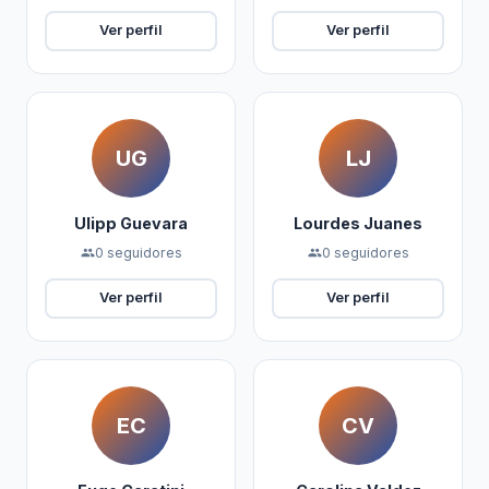
Ver perfil
Ver perfil
UG
LJ
Ulipp Guevara
Lourdes Juanes
0 seguidores
0 seguidores
people
people
Ver perfil
Ver perfil
EC
CV