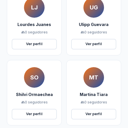
LJ
UG
Lourdes Juanes
Ulipp Guevara
0 seguidores
0 seguidores
people
people
Ver perfil
Ver perfil
SO
MT
Shilvi Ormaechea
Martina Tiara
0 seguidores
0 seguidores
people
people
Ver perfil
Ver perfil