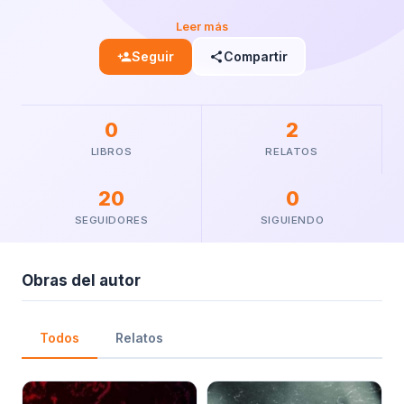
Leer más
Seguir
Compartir
person_add
share
0
2
LIBROS
RELATOS
20
0
SEGUIDORES
SIGUIENDO
Obras del autor
Todos
Relatos